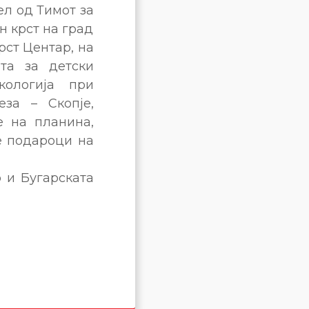
ел од Тимот за
н крст на град
рст Центар, на
ата за детски
кологија при
за – Скопје,
е на планина,
е подароци на
 и Бугарската