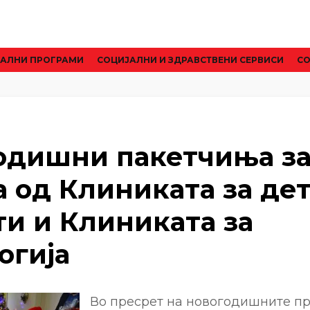
АЛНИ ПРОГРАМИ
CОЦИЈАЛНИ И ЗДРАВСТВЕНИ СЕРВИСИ
СО
одишни пакетчиња з
а од Клиниката за де
ти и Клиниката за
огија
Во пресрет на новогодишните пр