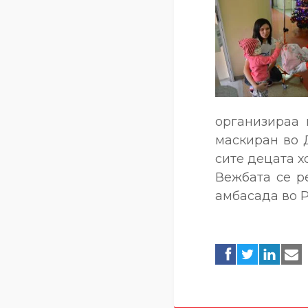
организираа 
маскиран во 
сите децата х
Вежбата се р
амбасада во 