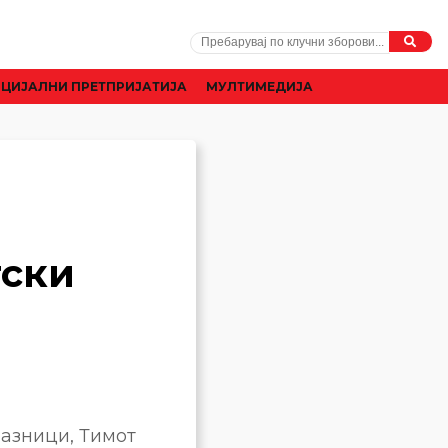
ЦИЈАЛНИ ПРЕТПРИЈАТИЈА
МУЛТИМЕДИЈА
а
тски
азници, Тимот