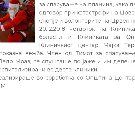
за спасување на планина, како д
одговор при катастрофи на Црве
Скопје и волонтерите на Црвен к
20.12.2018 четврток на Клиник
болести и Клиниката за Он
Клиничкиот центар Мајка Тере
показна вежба. Член од Тимот за спасувањ
Дедо Мраз, се спушташе по јаже и им делеш
оспитализирани во двете клиники.
еализираше во соработка со Општина Центар
РМ.