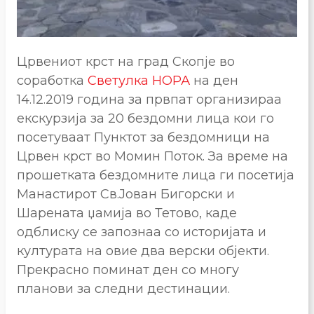
Црвениот крст на град Скопје во
соработка
Светулка НОРА
на ден
14.12.2019 година за првпат организираа
екскурзија за 20 бездомни лица кои го
посетуваат Пунктот за бездомници на
Црвен крст во Момин Поток. За време на
прошетката бездомните лица ги посетија
Манастирот Св.Јован Бигорски и
Шарената џамија во Тетово, каде
одблиску се запознаа со историјата и
културата на овие два верски објекти.
Прекрасно поминат ден со многу
планови за следни дестинации.