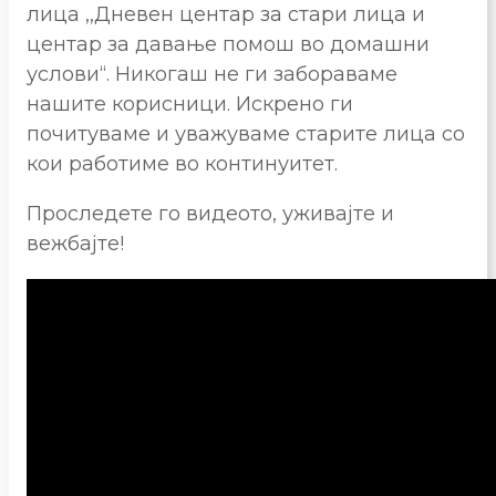
лица ,,Дневен центар за стари лица и
центар за давање помош во домашни
услови“. Никогаш не ги забораваме
нашите корисници. Искрено ги
почитуваме и уважуваме старите лица со
кои работиме во континуитет.
Проследете го видеото, уживајте и
вежбајте!