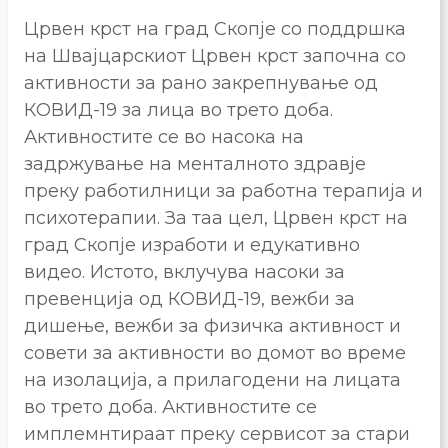
Црвен крст на град Скопје со поддршка
на Швајцарскиот Црвен крст започна со
активности за рано закрепнување од
КОВИД-19 за лица во трето доба.
Активностите се во насока на
задржување на менталното здравје
преку работилници за работна терапија и
психотерапии. За таа цел, Црвен крст на
град Скопје изработи и едукативно
видео. Истото, вклучува насоки за
превенција од КОВИД-19, вежби за
дишење, вежби за физичка активност и
совети за активности во домот во време
на изолација, а прилагодени на лицата
во трето доба. Активностите се
имплемнтираат преку сервисот за стари