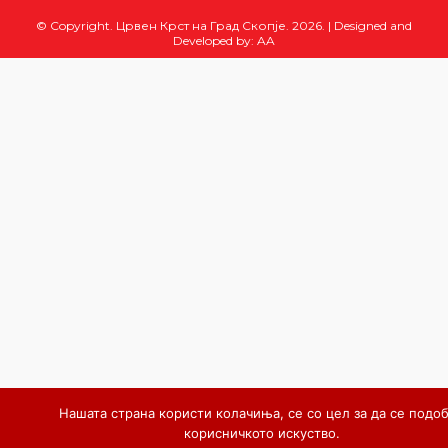
© Copyright. Црвен Крст на Град Скопје. 2026.
|
Designed and
Developed by:
AA
Нашата страна користи колачиња, се со цел за да се подо
корисничкото искуство.