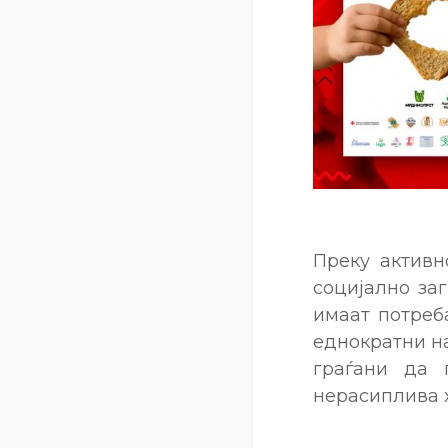
Преку активн
социјално заг
имаат потреб
еднократни на
граѓани да 
нерасиплива 