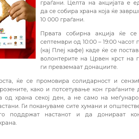
граѓани. Целта на акцијата е 
да се собира храна која ќе заврш
10 000 граѓани.
Првата собирна акција ќе с
септември од 10:00 – 19:00 часот
(кај Плеј кафе) каде ќе се поста
волонтерите на Црвен крст на г
ги превземаат донациите.
оста, ќе се промовира солидарност и сензи
розените, како и потсетување кон граѓаните
а од храна секој ден, а не само на меѓунар
стани. Ги покануваме сите хумани и општест
го поддржат настанот и да донираат ко
храна.