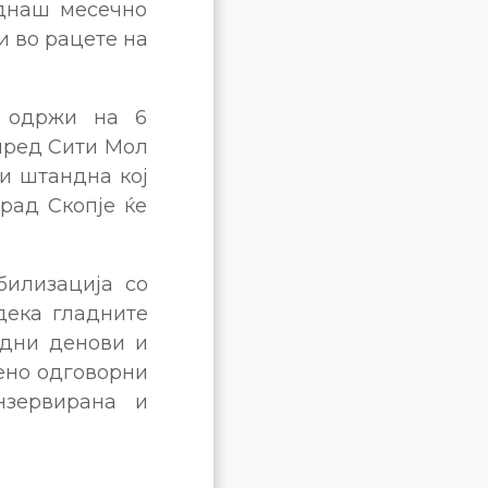
еднаш месечно
и во рацете на
е одржи на 6
 пред Сити Мол
ви штандна кој
рад Скопје ќе
билизација со
 дека гладните
одни денови и
вено одговорни
нзервирана и