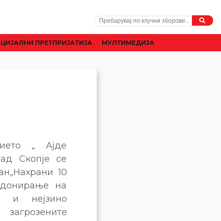
ЦИЈАЛНИ ПРЕТПРИЈАТИЈА
МУЛТИМЕДИЈА
ието „ Ајде
ад Скопје се
ан„Нахрани 10
 донирање на
и и нејзино
 загрозените