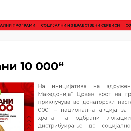
АЛНИ ПРОГРАМИ
CОЦИЈАЛНИ И ЗДРАВСТВЕНИ СЕРВИСИ
СО
ни 10 000“
На иницијатива на здружен
Македонија“ Црвен крст на гр
приклучува во донаторски наст
000“ – национална акција за
храна на одбрани локаци
дистрибуирање до социјално