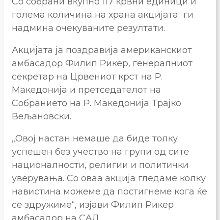
Со собрани вкупно 117 крвни единици и
голема количина на храна акцијата ги
надмина очекуваните резултати.
Акцијата ја поздравија американскиот
амбасадор Филип Рикер, генералниот
секретар на Црвениот крст на Р.
Македонија и претседателот на
Собранието на Р. Македонија Трајко
Вељановски.
„Овој настан немаше да биде толку
успешен без учество на групи од сите
националности, религии и политички
уверувања. Со оваа акција гледаме колку
навистина можеме да постигнеме кога ќе
се здружиме“, изјави Филип Рикер
амбасадор на САД.