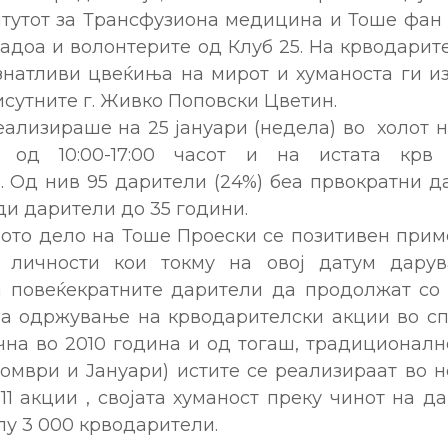
итутот за Трансфузиона медицина и Тоше фан 
доа и волонтерите од Клуб 25. На крводарит
знатливи цвеќиња на мирот и хуманоста ги и
сутните г. Живко Поповски Цветин.
еализираше на 25 јануари (недела) во холот
 од 10:00-17:00 часот и на истата крв
 Од нив 95 дарители (24%) беа првократни д
ди дарители до 35 години.
ото дело на Тоше Проески се позитивен прим
 личности кои токму на овој датум дарув
а повеќекратните дарители да продолжат со 
за одржување на крводарителски акции во с
на во 2010 година и од тогаш, традиционалн
омври и Јануари) истите се реализираат во н
 11 акции , својата хуманост преку чинот на д
у 3 000 крводарители.