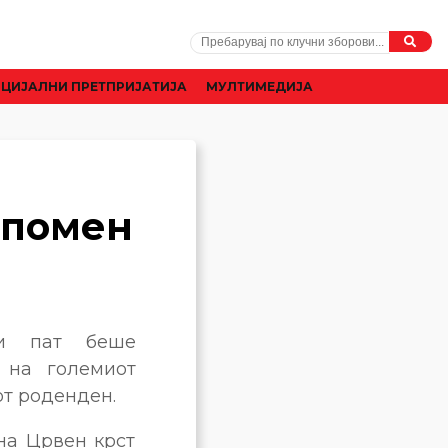
ЦИЈАЛНИ ПРЕТПРИЈАТИЈА
МУЛТИМЕДИЈА
спомен
ети пат беше
 на големиот
от роденден.
на Црвен крст