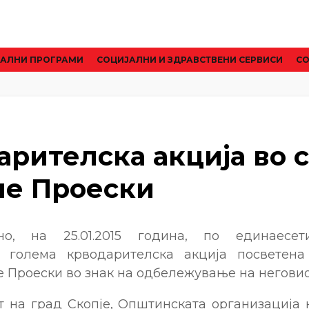
АЛНИ ПРОГРАМИ
CОЦИЈАЛНИ И ЗДРАВСТВЕНИ СЕРВИСИ
СО
арителска акција во 
ше Проески
но, на 25.01.2015 година, по единаес
а голема крводарителска акција посветена
е Проески во знак на одбележување на негови
т на град Скопје, Општинската организација 