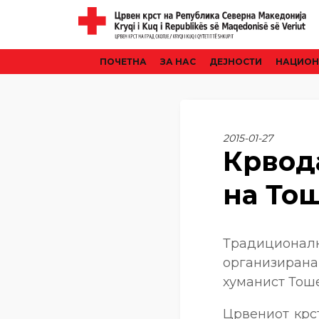
ПОЧЕТНА
ЗА НАС
ДЕЈНОСТИ
НАЦИОН
2015-01-27
Крвод
на То
Традиционал
организиран
хуманист Тош
Црвениот крс