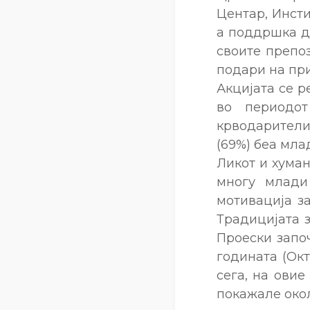
Центар, Инст
а поддршка да
своите препо
подари на при
Акцијата се р
во периодот
крводарители.
(69%) беа мла
Ликот и хуман
многу млади
мотивација з
Традицијата 
Проески започ
годината (Окт
сега, на овие
покажале окол