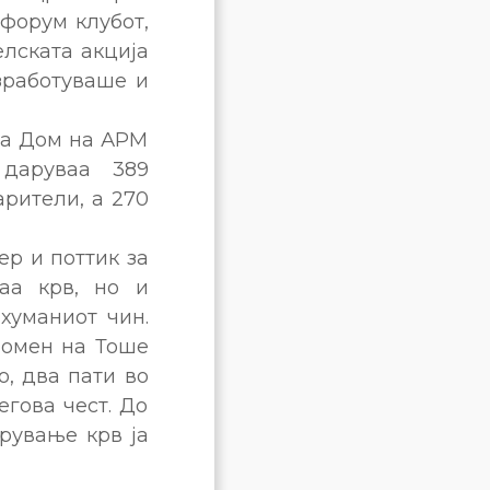
форум клубот,
елската акција
зработуваше и
 на Дом на АРМ
 даруваа 389
арители, а 270
ер и поттик за
аа крв, но и
хуманиот чин.
помен на Тоше
о, два пати во
егова чест. До
арување крв ја