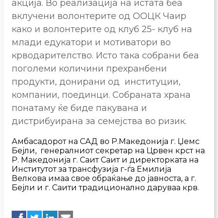
акција. Во реализација на истата беа
вклучени волонтерите од ООЦК Чаир
како и волонтерите од клуб 25- клуб на
млади едукатори и мотиватори во
крводарителство. Исто така собрани беа
поголеми количини прехранбени
продукти, донирани од институции,
компании, поединци. Собраната храна
понатаму ќе биде пакувана и
дистрибуирана за семејства во ризик.
Амбасадорот на САД во Р.Македонија г. Џемс
Бејли, генералниот секретар на Црвен крст на
Р. Македонија г. Саит Саит и директорката на
Институтот за трансфузија г-ѓа Емилија
Велкова имаа свое обраќање до јавноста, а г.
Бејли и г. Саити традиционално даруваа крв.