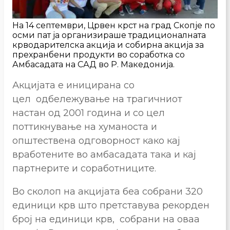
На 14 септември, Црвен крст на град Скопје по
осми пат ја организираше традиционалната
крводарителска акција и собирна акција за
прехранбени продукти во соработка со
Амбасадата на САД во Р. Македонија.
Акцијата е иницирана со
цел одбележување на трагичниот
настан од 2001 година и со цел
поттикнување на хуманоста и
општествена одговорност како кај
вработените во амбасадата така и кај
партнерите и соработниците.
Во сколоп на акцијата беа собрани 320
единици крв што претставува рекорден
број на единици крв, собрани на оваа