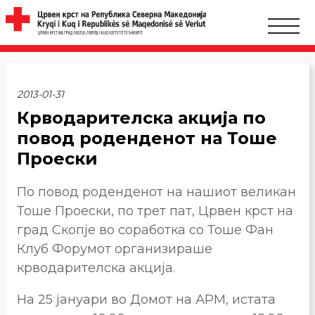
2013-01-31
Крводарителска акција по
повод роденденот на Тоше
Проески
По повод роденденот на нашиот великан
Тоше Проески, по трет пат, Црвен крст на
град Скопје во соработка со Тоше Фан
Клуб Форумот организираше
крводарителска акција.
На 25 јануари во Домот на АРМ, истата