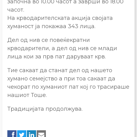
започна во 10.00 часот а заврши во 18.00
часот.
На крводарителската акција својата
хуманост ја покажаа 343 лица.
Дел од нив се повеќекратни
крводарители, а дел од нив се млади
лица кои за прв пат даруваат крв.
Тие сакаат да станат дел од нашето
хумано семејство а при тоа сакаат да
чекорат по хуманиот пат кој го трасираше
нашиот Тоше.
Традицијата продолжува.