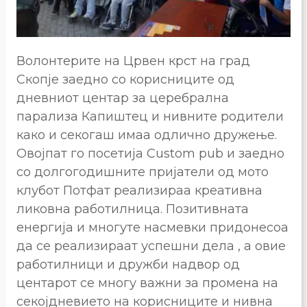
Волонтерите на Црвен крст на град
Скопје заедно со корисниците од
дневниот центар за церебрална
парализа Капиштец и нивните родители
како и секогаш имаа одлично дружење.
Овојпат го посетија Custom pub и заедно
со долгогодишните пријатели од мото
клубот Потфат реализираа креативна
ликовна работилница. Позитивната
енергија и многуте насмевки придонесоа
да се реализираат успешни дела , а овие
работилници и дружби надвор од
центарот се многу важни за промена на
секојдневието на корисниците и нивна