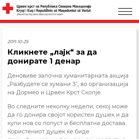
2011-10-25
Кликнете „лајк“ за да
донирате 1 денар
Деновиве започна хуманитарната акција
„Разбудете се хумани 3“, во организација
на Дормео и Црвен Крст Скопје.
Во следните неколку недели, секој може
да го донира својот користен душек и да
купи нов со попуст и бесплатна достава.
Користениот душек ќе биде