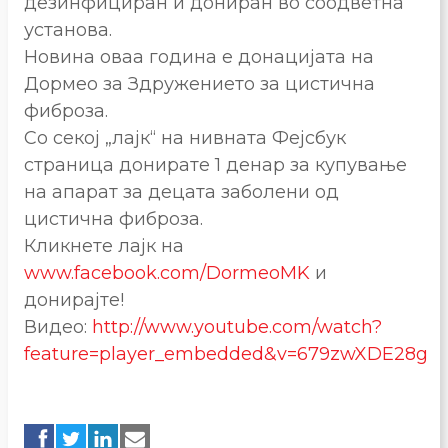
дезинфициран и дониран во соодветна
установа.
Новина оваа година е донацијата на
Дормео за Здружението за цистична
фиброза.
Со секој „лајк“ на нивната Фејсбук
страница донирате 1 денар за купување
на апарат за децата заболени од
цистична фиброза.
Кликнете лајк на
www.facebook.com/DormeoMK
и
донирајте!
Видео:
http://www.youtube.com/watch?
feature=player_embedded&v=679zwXDE28g