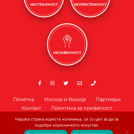
НЕУТРАЛНОСТ
НЕПРИСТРАНОСТ
НЕЗАВИСНОСТ
Почетна
Мисија и Визија
Партнери
Контакт
Политика за приватност
Политика за колачиња
Нашата страна користи колачиња, се со цел за да се
подобри корисничкото искуство.
Офицер за лични податоци