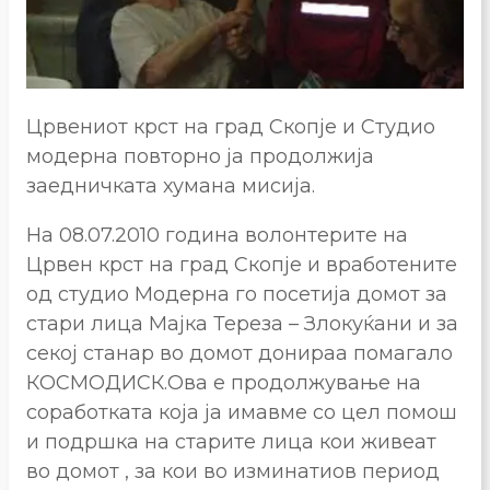
Црвениот крст на град Скопје и Студио
модерна повторно ја продолжија
заедничката хумана мисија.
На 08.07.2010 година волонтерите на
Црвен крст на град Скопје и вработените
од студио Модерна го посетија домот за
стари лица Мајка Тереза – Злокуќани и за
секој станар во домот донираа помагало
КОСМОДИСК.Ова е продолжување на
соработката која ја имавме со цел помош
и подршка на старите лица кои живеат
во домот , за кои во изминатиов период