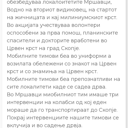
обезбедуваа локалоитетите Мршавци,
Водно на вториот видиковец, на стартот
на жичницата и кај милиниумскиот крст.
Во акцијата учествуваа волонтери
оспособени за прва помош, планинските
спасители и докторите вработени во
Црвен крст на град Скопје.
Мобилните тимови беа во униформи а
возилата обележени со знакот на Црвен
крст и со знамиња на Црвен крст.
Мобилните тимови беа препознатливи на
сите локалитети каде се садеа дрва.
Во Мршавци миобилниот тим имаше три
интервенции на колабси од кој еден
мораше да го транспортираат до Скопје.
Покрај интервенциите нашите тимови се
вклучија и во садење дрвја.