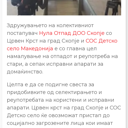
Здружувањето на колективниот
постапувач
Нула Отпад ДОО Скопје
со
Црвен Крст на град Скопје и
СОС Детско
село Македонија
е со главна цел
намалување на отпадот и реупотреба на
стари, а сепак исправни апарати за
домаќинство.
Целта е да се подигне свеста за
придобивките од селектирањето и
реупотребата на користени и исправни
апарати. Црвен крст на град Скопје и СОС
Детско село ќе овозможат пристап до
социјално загрозените лица кои имаат