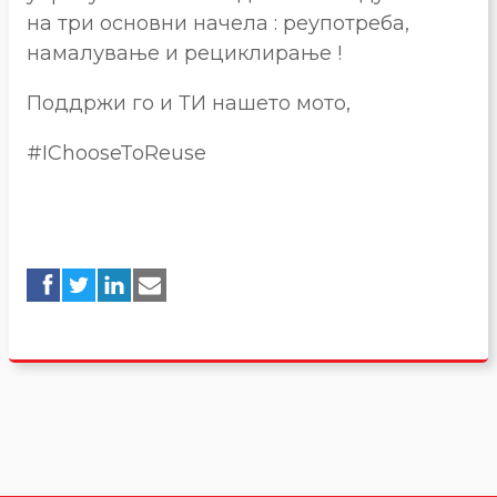
на три основни начела : реупотреба,
намалување и рециклирање !
Поддржи го и ТИ нашето мото,
#IChooseToReuse