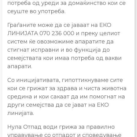
потреба од уреди за домаќинство кои се
сеуште во употреба.
Граѓаните може да се јаваат на ЕКО
ЛИНИЈАТА 070 236 000 и преку целиот
систем ќе овозможиме апаратите да
стигнат исправни и во функција до
семејствата кои имаа потреба од вакви
апарати.
Со иницијативата, гипоттикнуваме сите
кои се грижат за здрава и чиста животна
средина и кои сакаат да им помогнат на
други семејства да се јават на ЕКО
линијата.
Нула Отпад води грижа за правилно
управување со отпадот и споведување