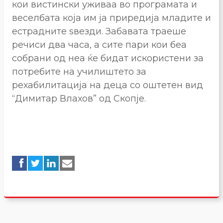
кои вистински уживаа во програмата и
веселбата која им ја приредија младите и
естрадните ѕвезди. Забавата траеше
речиси два часа, а сите пари кои беа
собрани од неа ќе бидат искористени за
потребите на училиштето за
рехабилитација на деца со оштетен вид
“Димитар Влахов” од Скопје.