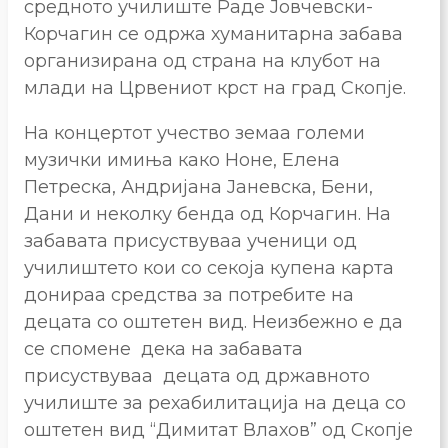
средното училиште Раде Јовчевски-
Корчагин се одржа хуманитарна забава
организирана од страна на клубот на
млади на Црвениот крст на град Скопје.
На концертот учество земаа големи
музички имиња како Ноне, Елена
Петреска, Андријана Јаневска, Бени,
Дани и неколку бенда од Корчагин. На
забавата присуствуваа ученици од
училиштето кои со секоја купена карта
донираа средства за потребите на
децата со оштетен вид. Неизбежно е да
се спомене дека на забавата
присуствуваа децата од државното
училиште за рехабилитација на деца со
оштетен вид “Димитат Влахов” од Скопје