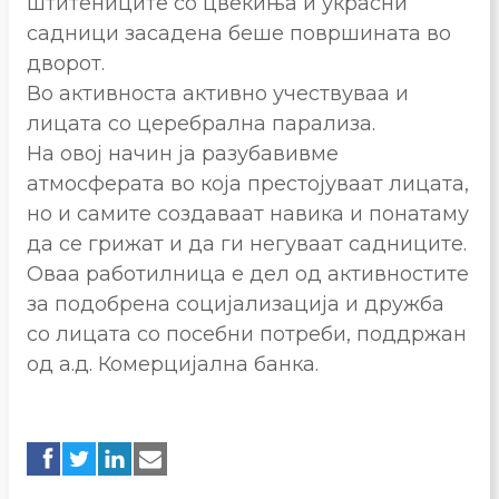
штитениците со цвеќиња и украсни
садници засадена беше површината во
дворот.
Во активноста активно учествуваа и
лицата со церебрална парализа.
На овој начин ја разубавивме
атмосферата во која престојуваат лицата,
но и самите создаваат навика и понатаму
да се грижат и да ги негуваат садниците.
Оваа работилница е дел од активностите
за подобрена социјализација и дружба
со лицата со посебни потреби, поддржан
од а.д. Комерцијална банка.