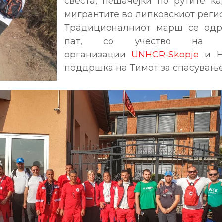
свеста, пешачејќи по рутите к
мигрантите во липковскиот регио
Традиционалниот марш се одр
пат, со учество на па
организации
UNHCR-Skopje
и Н
поддршка на Тимот за спасување