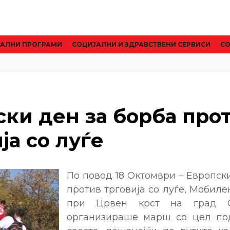
АЛНИ ПРОГРАМИ
CОЦИЈАЛНИ И ЗДРАВСТВЕНИ СЕРВИСИ
СО
ски ден за борба про
ја со луѓе
По повод 18 Октомври – Европск
против трговија со луѓе, Мобил
при Црвен крст на град С
организираше марш со цел по