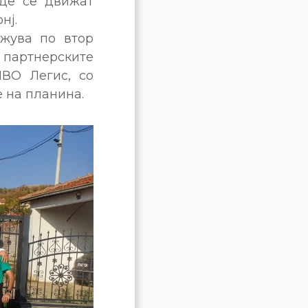
аде се движат
нј.
жува по втор
ртнерските
ВО Легис, со
 на планина.