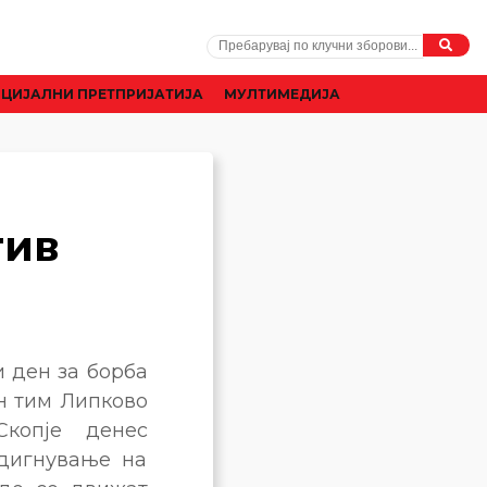
ЦИЈАЛНИ ПРЕТПРИЈАТИЈА
МУЛТИМЕДИЈА
тив
и ден за борба
ен тим Липково
копје денес
дигнување на