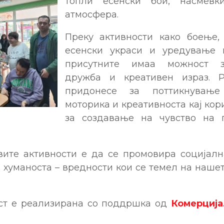
топли есенски бои, насмев
атмосфера.
Преку активности како боење,
есенски украси и уредување н
присутните имаа можност з
дружба и креативен израз. Р
придонесе за поттикнувањ
моторика и креативноста кај кор
за создавање на чувство на 
вите активности е да се промовира социјална
хуманоста – вредности кои се темел на наше
ст е реализирана со поддршка од
Комерција