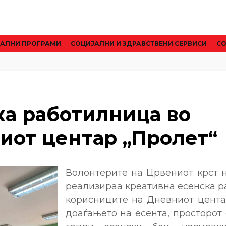
АЛНИ ПРОГРАМИ
CОЦИЈАЛНИ И ЗДРАВСТВЕНИ СЕРВИСИ
СО
ка работилница во
иот центар „Пролет“
Волонтерите на Црвениот крст н
реализираа креативна есенска р
корисниците на Дневниот центар
доаѓањето на есента, просторот