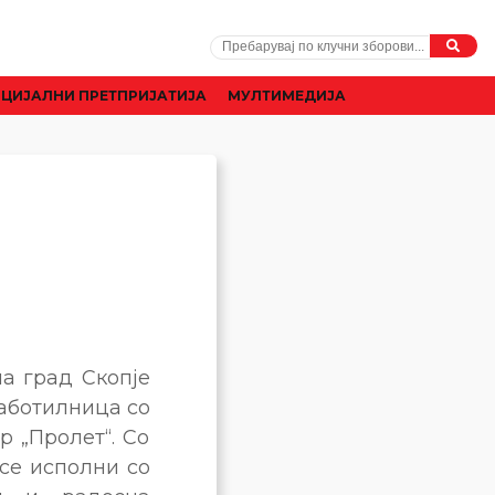
ЦИЈАЛНИ ПРЕТПРИЈАТИЈА
МУЛТИМЕДИЈА
а град Скопје
аботилница со
 „Пролет“. Со
 се исполни со