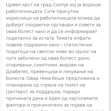
Црвен крст на град Скопје кој ја водеше
работилницата. Сите присутни
корисници на работилницата можеа да
добијат соодветни одговори и совети за
оваа болест како и да се информираат
подетално за истата. Темата опфати
повеќе содржини како – статистички
податоци на светско ниво во однос на
луѓе заболени од оваа болест, рано
откривање, симптоми, видови на
Диабетес, превенција и лекување на
болеста. Оваа тема беше предложена и
планирана од страна на тимот на
Центарот за поддршка, поради
причината дека е еден од најголемите
фактори и причинители за појава на