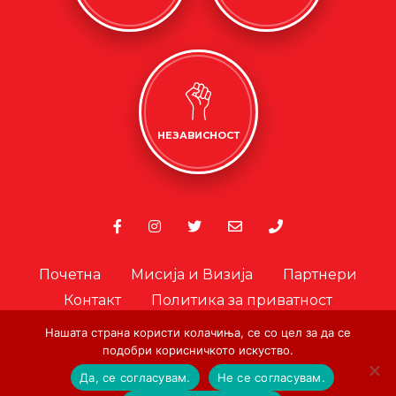
НЕЗАВИСНОСТ
Почетна
Мисија и Визија
Партнери
Контакт
Политика за приватност
Политика за колачиња
Нашата страна користи колачиња, се со цел за да се
Офицер за лични податоци
подобри корисничкото искуство.
Да, се согласувам.
Не се согласувам.