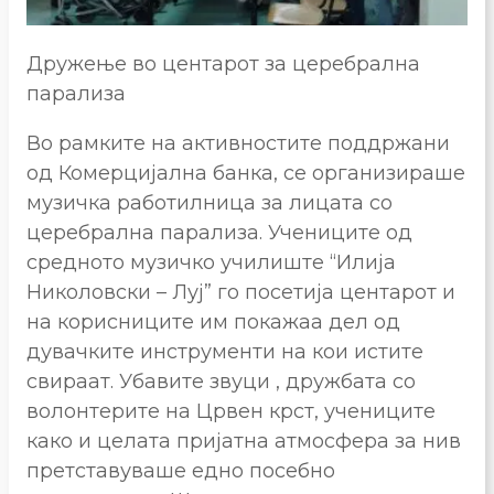
Дружење во центарот за церебрална
парализа
Во рамките на активностите поддржани
од Комерцијална банка, се организираше
музичка работилница за лицата со
церебрална парализа. Учениците од
средното музичко училиште “Илија
Николовски – Луј” го посетија центарот и
на корисниците им покажаа дел од
дувачките инструменти на кои истите
свираат. Убавите звуци , дружбата со
волонтерите на Црвен крст, учениците
како и целата пријатна атмосфера за нив
претставуваше едно посебно