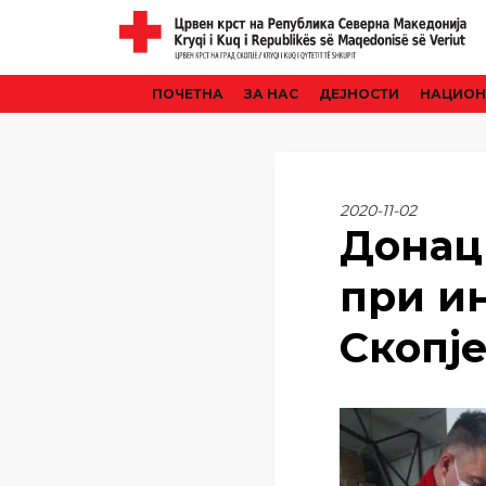
ПОЧЕТНА
ЗА НАС
ДЕЈНОСТИ
НАЦИОН
2020-11-02
Донац
при и
Скопј