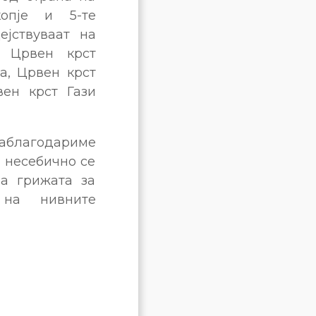
опје и 5-те
јствуваат на
, Црвен крст
а, Црвен крст
ен крст Гази
заблагодариме
 несебично се
на грижата за
 на нивните