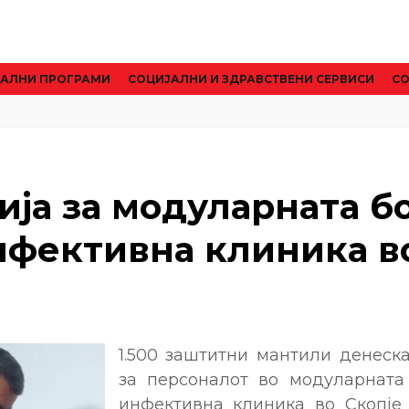
АЛНИ ПРОГРАМИ
CОЦИЈАЛНИ И ЗДРАВСТВЕНИ СЕРВИСИ
СО
ија за модуларната б
нфективна клиника в
е
1.500 заштитни мантили денеск
за персоналот во модуларната
инфективна клиника во Скопје