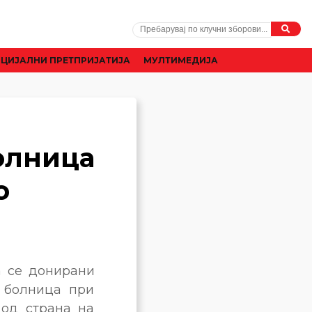
ЦИЈАЛНИ ПРЕТПРИЈАТИЈА
МУЛТИМЕДИЈА
олница
о
а се донирани
 болница при
 од страна на