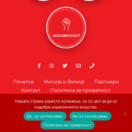
НЕЗАВИСНОСТ
Почетна
Мисија и Визија
Партнери
Контакт
Политика за приватност
Политика за колачиња
Нашата страна користи колачиња, се со цел за да се
подобри корисничкото искуство.
Офицер за лични податоци
Да, се согласувам.
Не се согласувам.
© Copyright. Црвен Крст на Град Скопје. 2026.
|
Designed and
Политика на приватност
Developed by:
AA