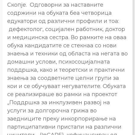
Скопје. Одговорни за наставните
содржини на обуката беа четворица
едукатори од различни профили и тоа:
дефектолог, социјален работник, доктор
и медицинска сестра. Во рамките на оваа
обука кандидатите се стекнаа со нови
знаења и техники од областа на негата во
домашни услови, психосоцијалната
поддршка, како и теоретски и практични
знаења за соодветните целни групи за
кои и се обучуваат негувателите. Обуката
се реализираше во рамки на проектот
„Поддршка за инклузивен развој на
услуги за долгорочна грижа во
заедниците преку инкорпорирање на
партиципативни пристапи на различни