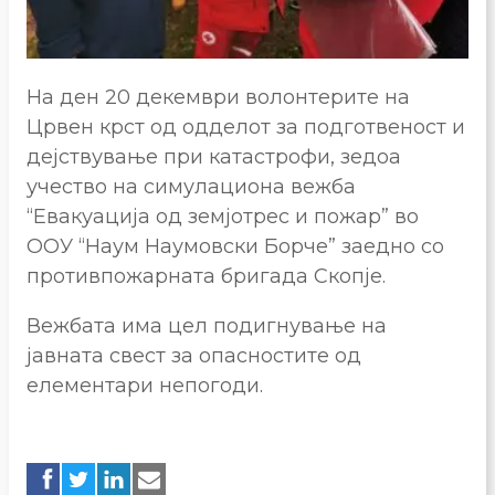
На ден 20 декември волонтерите на
Црвен крст од одделот за подготвеност и
дејствување при катастрофи, зедоа
учество на симулациона вежба
“Евакуација од земјотрес и пожар” во
ООУ “Наум Наумовски Борче” заедно со
противпожарната бригада Скопје.
Вежбата има цел подигнување на
јавната свест за опасностите од
елементари непогоди.