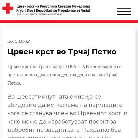
2010-02-12
Црвен крст во Трчај Петко
Црвен крст на град Скопје, ЦКА-ПХВ канцеларија се
претстави во едукативна деца за деца и млади Трчај
Петко.
Во шеесетминутната емисија се
обидовме да им кажеме на најмладите
кога се станува член во Црвениот крст и
како може да изработуваат проект за
добробит на заедницата. Накратко беа