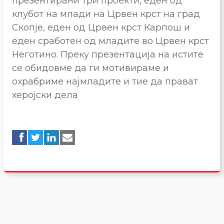
презентирани три проекти, еден од
клубот на млади на Црвен крст на град
Скопје, еден од Црвен крст Карпош и
еден сработен од младите во Црвен крст
Неготино. Преку презентација на истите
се обидовме да ги мотивираме и
охрабриме најмладите и тие да прават
херојски дела