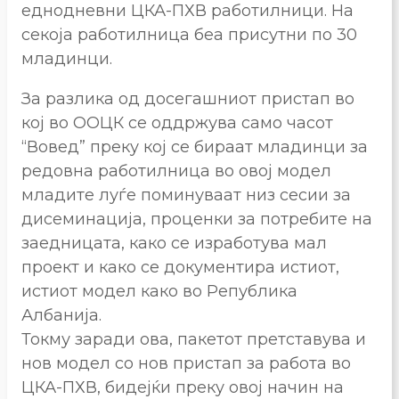
еднодневни ЦКА-ПХВ работилници. На
секоја работилница беа присутни по 30
младинци.
За разлика од досегашниот пристап во
кој во ООЦК се оддржува само часот
“Вовед” преку кој се бираат младинци за
редовна работилница во овој модел
младите луѓе поминуваат низ сесии за
дисеминација, проценки за потребите на
заедницата, како се изработува мал
проект и како се документира истиот,
истиот модел како во Република
Албанија.
Токму заради ова, пакетот претставува и
нов модел со нов пристап за работа во
ЦКА-ПХВ, бидејќи преку овој начин на