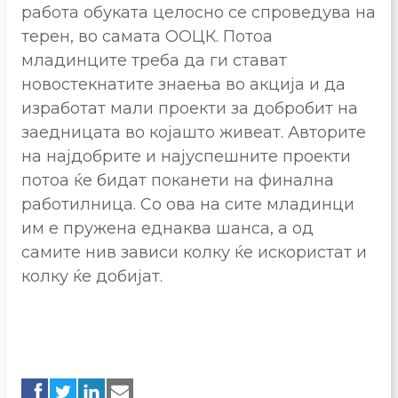
работа обуката целосно се спроведува на
терен, во самата ООЦК. Потоа
младинците треба да ги стават
новостекнатите знаења во акција и да
изработат мали проекти за добробит на
заедницата во којашто живеат. Авторите
на најдобрите и најуспешните проекти
потоа ќе бидат поканети на финална
работилница. Со ова на сите младинци
им е пружена еднаква шанса, а од
самите нив зависи колку ќе искористат и
колку ќе добијат.