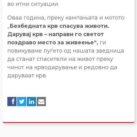
во итни ситуации.
Оваа година, преку кампањата и мотото
„
Безбедната крв спасува животи.
Дарувај крв – направи го светот
поздраво место за живеење“,
ги
повикуваме луѓето од нашата заедница
да станат спасители на живот преку
чинот на крводарување и редовно да
даруваат крв.