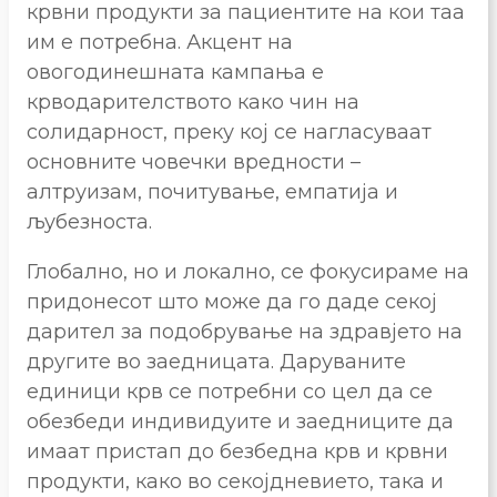
крвни продукти за пациентите на кои таа
им е потребна. Акцент на
овогодинешната кампања е
крводарителството како чин на
солидарност, преку кој се нагласуваат
основните човечки вредности –
алтруизам, почитување, емпатија и
љубезноста.
Глобално, но и локално, се фокусираме на
придонесот што може да го даде секој
дарител за подобрување на здравјето на
другите во заедницата. Даруваните
единици крв се потребни со цел да се
обезбеди индивидуите и заедниците да
имаат пристап до безбедна крв и крвни
продукти, како во секојдневието, така и