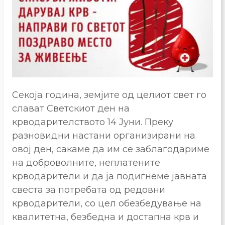
Секоја година, земјите од целиот свет го
слават Светскиот ден на
крводарителството 14 Јуни. Преку
разновидни настани организирани на
овој ден, сакаме да им се заблагодариме
на доброволните, неплатените
крводарители и да ја подигнеме јавната
свеста за потребата од редовни
крводарители, со цел обезбедување на
квалитетна, безбедна и достапна крв и