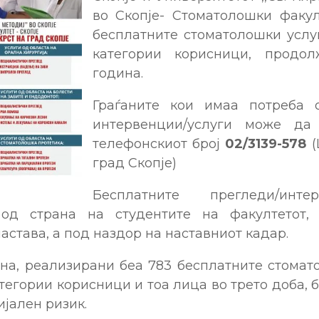
во Скопје- Стоматолошки факул
бесплатните стоматолошки услу
категории корисници, продо
година.
Граѓаните кои имаа потреба 
интервенции/услуги може да
телефонскиот број
02/3139-578
(
град Скопје)
Бесплатните прегледи/инт
 од страна на студентите на факултетот,
астава, а под наздор на наставниот кадар.
ина, реализирани беа 783 бесплатните стомат
тегории корисници и тоа лица во трето доба,
ијален ризик.