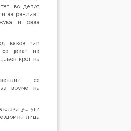
тет, во делот
ги за ранливи
лжува и оваа
од ваков тип
 се јават на
Црвен крст на
ервенции се
 за време на
олошки услуги
 бездомни лица