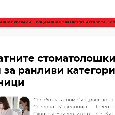
АЛНИ ПРОГРАМИ
CОЦИЈАЛНИ И ЗДРАВСТВЕНИ СЕРВИСИ
СО
атните стоматолошк
и за ранливи категор
ници
Соработката помеѓу Црвен крст
Северна Македонија- Црвен 
Скопје и Универзитетот ,,Св. Кир