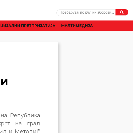
ЦИЈАЛНИ ПРЕТПРИЈАТИЈА
МУЛТИМЕДИЈА
и
ии
 на Република
крст на град
ил и Методиј’’