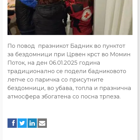
По повод
празникот Бадник во пунктот
за бездомници при Црвен крст во Момин
Поток, на ден 06.01.2025 година
традиционално се подели бадниковото
лепче со паричка со присутните
бездомници, во убава, топла и празнична
атмосфера збогатена со посна трпеза.