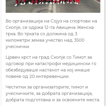
Во организација на Сојуз на спортови на
Скопје, се одржа 12-та Авицена Женска
трка. Во трката со должина од 3
километри земаа учество над 3500
учеснички.
Црвен крст на град Скопје со Тимот за
одговор при катастрофи медицински го
обезбедуваше настанот на кој имаше
повеќе од 20 интеревенции.
Честитки за организаторите, тимот и
учесничките, за добрата организација,
добрата подготовка и за освоените места.