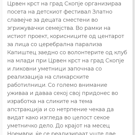
Црвен крст на град Скопје организираа
посета на детскиот фестивал Златно
славејче за децата сместени во
згрижувачки семејства. Во рамки на
истиот проект, корисниците од центарот
за лица со церебрална парализа
Капиштец заедно со волонтерите од клуб
на млади при Црвен крст на град Скопје
и ликовни уметници започнаа со
реализација на сликарските
работилници. Со големо внимание
уживаа и даваа секој свој придoнес во
изработка на сликите на тема
апстракција и со нетрпение чекаа да
видат како изгледа во целост секое
уметничко дело. До крајот на месец
Ноември, ќе се реализираат уште две