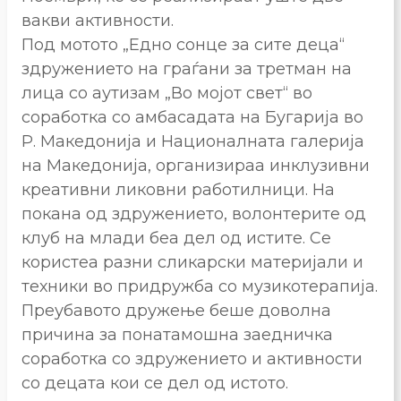
вакви активности.
Под мотото „Едно сонце за сите деца“
здружението на граѓани за третман на
лица со аутизам „Во мојот свет“ во
соработка со амбасадата на Бугарија во
Р. Македонија и Националната галерија
на Македонија, организираа инклузивни
креативни ликовни работилници. На
покана од здружението, волонтерите од
клуб на млади беа дел од истите. Се
користеа разни сликарски материјали и
техники во придружба со музикотерапија.
Преубавото дружење беше доволна
причина за понатамошна заедничка
соработка со здружението и активности
со децата кои се дел од истото.