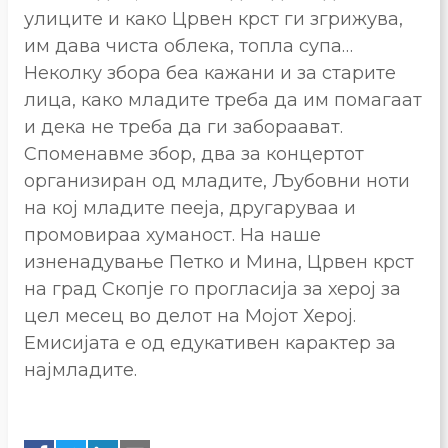
улиците и како Црвен крст ги згрижува,
им дава чиста облека, топла супа…
Неколку збора беа кажани и за старите
лица, како младите треба да им помагаат
и дека не треба да ги забораават.
Споменавме збор, два за концертот
организиран од младите, Љубовни ноти
на кој младите пееја, другаруваа и
промовираа хуманост. На наше
изненадување Петко и Мина, Црвен крст
на град Скопје го прогласија за херој за
цел месец во делот на Мојот Херој.
Емисијата е од едукативен карактер за
најмладите.