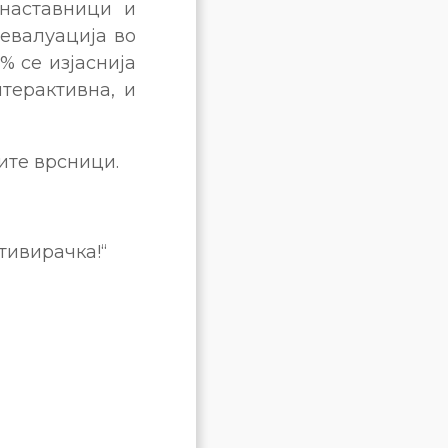
 наставници и
 евалуација во
% се изјаснија
терактивна, и
ите врсници.
тивирачка!“