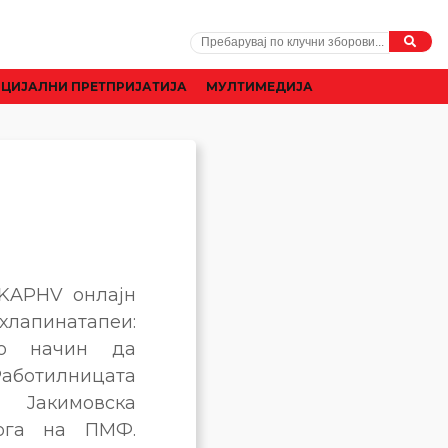
ЦИЈАЛНИ ПРЕТПРИЈАТИЈА
МУЛТИМЕДИЈА
KAPHV онлајн
лапинатапеи:
ко начин да
Работилницата
Јакимовска
лога на ПМФ.