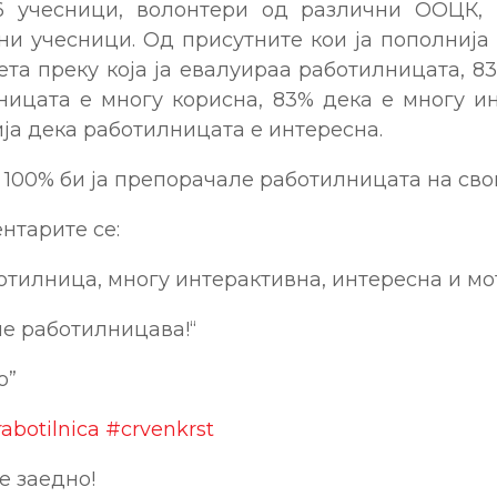
6 учесници, волонтери од различни ООЦК,
и учесници. Од присутните кои ја пополнија
та преку која ја евалуираа работилницата, 83
ницата е многу корисна, 83% дека е многу ин
ија дека работилницата е интересна.
 100% би ја препорачале работилницата на сво
нтарите се:
тилница, многу интерактивна, интересна и мо
е работилницава!“
о”
abotilnica
#crvenkrst
 заедно!