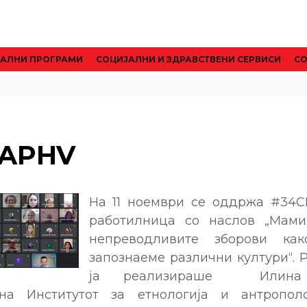
АЛНИ ПРОГРАМИ
CОЦИЈАЛНИ И ЗДРАВСТВЕНИ СЕРВИСИ
СО
KAPHV
На 11 ноември се оддржа #34C
работилница со наслов „Мамих
непреводливите зборови ка
запознаеме различни култури“. 
ја реализираше Илина 
на Институтот за етнологија и антропо