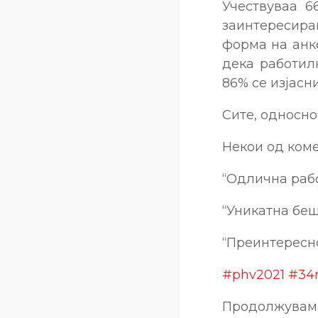
Учествуваа 6
заинтересиран
форма на анке
дека работил
86% се изјасн
Сите, односно
Некои од коме
“Одлична рабо
“Уникатна беш
“Преинтересн
#phv2021
#34r
Продолжуваме