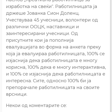
изработка на свеќи“. Работилницата ја
држеше Јованка Сион Доленц.
Учествуваа 45 учесници, волонтери од
различни ООЦК, наставници и
заинтересирани учесници. Од
присутните кои ја пополнија
евалуацијата во форма на анкета преку
која ја евалуираа работилницата, 100% се
изјаснија дека работилницата е многу
корисна, 100% дека е многу интерактивна,
и 100% се изјаснија дека работилницата е
интересна. Сите, односно 100% би ја
препорачале работилницата на своите
врсници.
Некои од коментарите се: