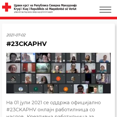
2021-07-02
#23CKAPHV
На 01 јули 2021 се оддржа официјално
#23CKAPHV онлајн работилница со
наслов „Креативна работилница за