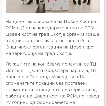
На денот на основање на Црвен Крст на
РСМ и Ден на крводарителство во РСМ,
Црвен крст на град Скопје организираше
заедничка теренска активност со 5-те
Општински организации на Црвен крст
на територија на град Скопје.
Локациите на кои бевме присутни се ТЦ
Ист гејт, ТЦ Сити мол, Стара чаршија, ТЦ
Капитол и Плоштад Македонија. На
споменатите локации беа поставени
промотивни штандови со материјали од
работата на Црвен крст на РСМ, по повод
77 години од формирањето на