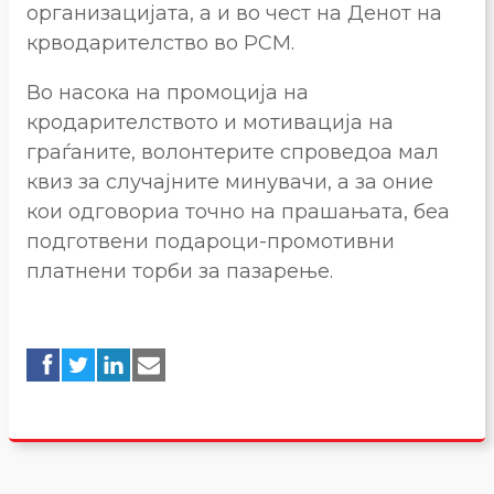
организацијата, а и во чест на Денот на
крводарителство во РСМ.
Во насока на промоција на
кродарителството и мотивација на
граѓаните, волонтерите спроведоа мал
квиз за случајните минувачи, а за оние
кои одговориа точно на прашањата, беа
подготвени подароци-промотивни
платнени торби за пазарење.