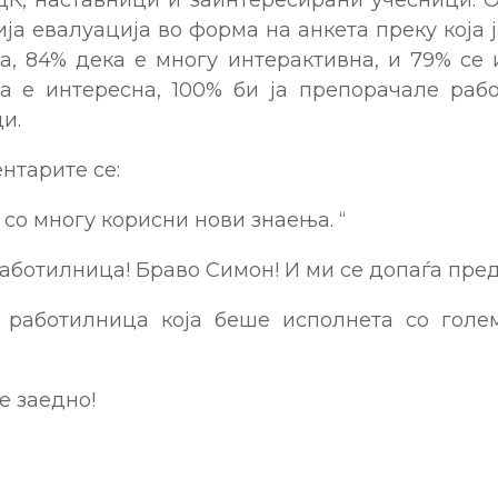
ија евалуација во форма на анкета преку која
, 84% дека е многу интерактивна, и 79% се 
а е интересна, 100% би ја препорачале раб
и.
нтарите се:
 со многу корисни нови знаења. “
ботилница! Браво Симон! И ми се допаѓа пред
работилница која беше исполнета со голе
 заедно!