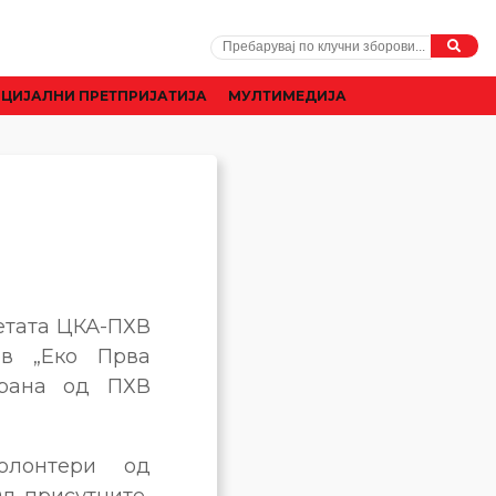
ЦИЈАЛНИ ПРЕТПРИЈАТИЈА
МУЛТИМЕДИЈА
сетата ЦКА-ПХВ
ов „Еко Прва
ирана од ПХВ
волонтери од
д присутните,