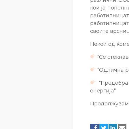
кои ја пополн
работилницата
работилницат
своите врсниц
Некои од коме
“Се стекнав
“Одлична ра
“Предобра 
енергија“
Продолжуваме