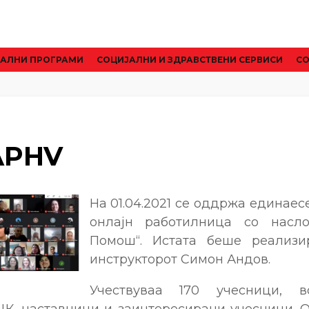
АЛНИ ПРОГРАМИ
CОЦИЈАЛНИ И ЗДРАВСТВЕНИ СЕРВИСИ
СО
APHV
На 01.04.2021 се оддржа единае
онлајн работилница со насл
Помош“. Истата беше реализ
инструкторот Симон Андов.
Учествуваа 170 учесници, 
К, наставници и заинтересирани учесници. О