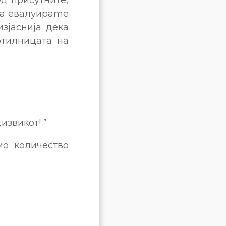
 ја евалуираme
изјаснија дека
отилницата на
извикот! ”
мо количество