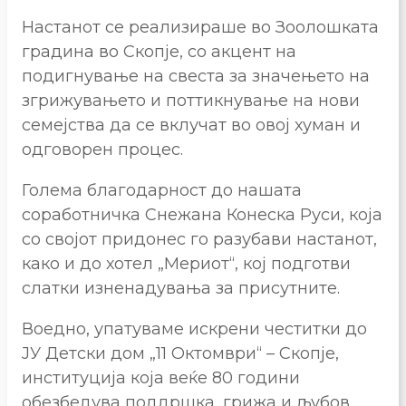
Настанот се реализираше во Зоолошката
градина во Скопје, со акцент на
подигнување на свеста за значењето на
згрижувањето и поттикнување на нови
семејства да се вклучат во овој хуман и
одговорен процес.
Голема благодарност до нашата
соработничка Снежана Конеска Руси, која
со својот придонес го разубави настанот,
како и до хотел „Мериот“, кој подготви
слатки изненадувања за присутните.
Воедно, упатуваме искрени честитки до
ЈУ Детски дом „11 Октомври“ – Скопје,
институција која веќе 80 години
обезбедува поддршка, грижа и љубов,