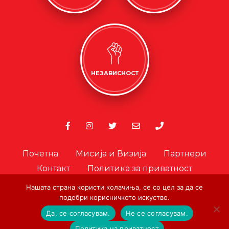
НЕЗАВИСНОСТ
Почетна
Мисија и Визија
Партнери
Контакт
Политика за приватност
Политика за колачиња
Нашата страна користи колачиња, се со цел за да се
Офицер за лични податоци
подобри корисничкото искуство.
Да, се согласувам.
Не се согласувам.
© Copyright. Црвен Крст на Град Скопје. 2026.
|
Designed and
Политика на приватност