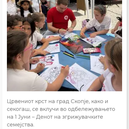
Црвениот крст на град Скопје, како и
секогаш, се вклучи во одбележувањето
на 1 Јуни – Денот на згрижувачките
семејства.