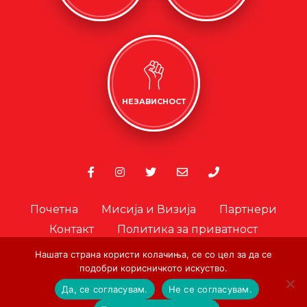
НЕЗАВИСНОСТ
Почетна
Мисија и Визија
Партнери
Контакт
Политика за приватност
Политика за колачиња
Нашата страна користи колачиња, се со цел за да се
Офицер за лични податоци
подобри корисничкото искуство.
Да, се согласувам.
Не се согласувам.