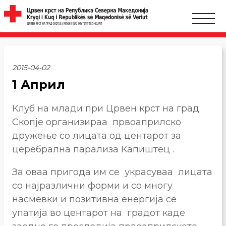
2015-04-02
1 Април
Клуб на млади при Црвен крст на град
Скопје организираа првоаприлско
дружење со лицата од центарот за
церебрална парализа Капиштец .
За оваа пригода им се украсуваа лицата
со најразлични форми и со многу
насмевки и позитивна енергија се
упатија во центарот на градот каде