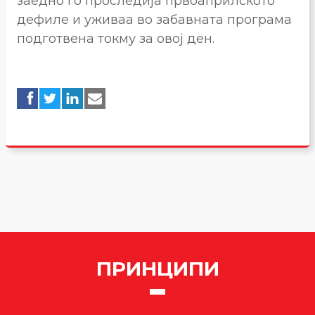
заедно го проследија првоаприлското
дефиле и уживаа во забавната програма
подготвена токму за овој ден.
ПРИНЦИПИ