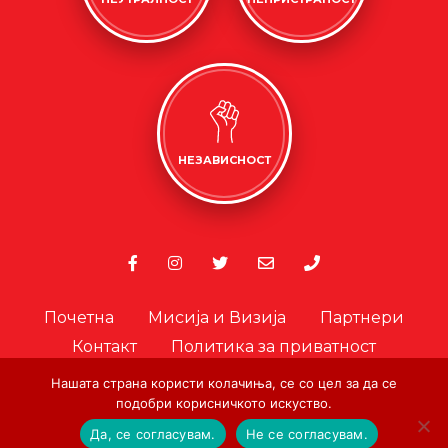
НЕЗАВИСНОСТ
Почетна
Мисија и Визија
Партнери
Контакт
Политика за приватност
Политика за колачиња
Нашата страна користи колачиња, се со цел за да се
Офицер за лични податоци
подобри корисничкото искуство.
Да, се согласувам.
Не се согласувам.