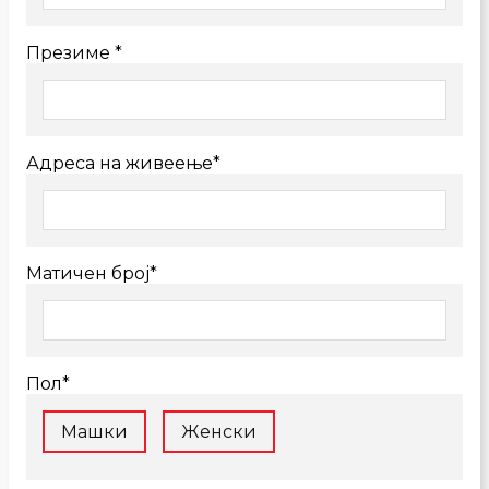
Презиме *
Адреса на живеење*
Матичен број*
Пол*
Машки
Женски