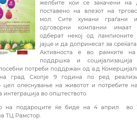
желбите кои се закачени на 
поставено на влезот на тргов
мол. Сите хумани граѓани 
одговорни компании имаат
одберат некој од лампионите
јајце и да допринесат за среќата
Активноста е во рамките на
поддршка и социјализациј
посебни потреби поддржан од а.д Комерцијалн
на град Скопје 9 година по ред реализ
о цел олеснување на животот и потребите н
 интеграција во општеството.
о на подароците ќе биде на 4 април во 11
а ТЦ Рамстор.