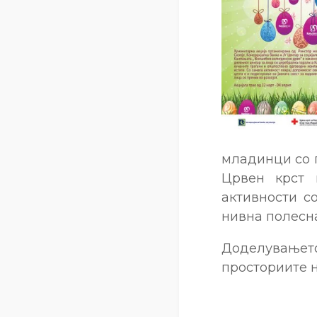
младинци со 
Црвен крст 
активности с
нивна полесна
Доделувањет
просториите н