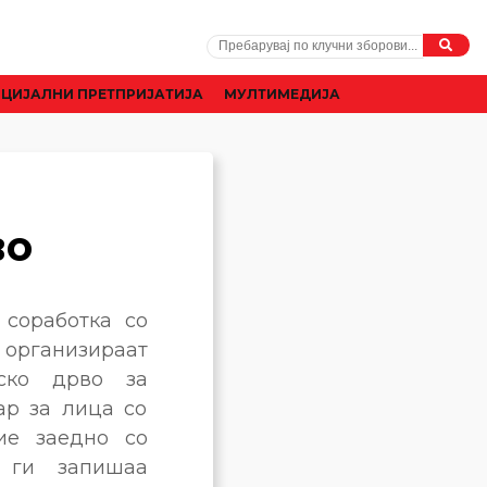
ЦИЈАЛНИ ПРЕТПРИЈАТИЈА
МУЛТИМЕДИЈА
во
 соработка со
 организираат
нско дрво за
ар за лица со
ие заедно со
 ги запишаа