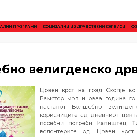
АЛНИ ПРОГРАМИ
CОЦИЈАЛНИ И ЗДРАВСТВЕНИ СЕРВИСИ
СО
бно велигденско др
Црвен крст на град Скопје во
Рамстор мол и оваа година го
настанот Волшебно велигде
корисниците од дневниот цент
посебни потреби Капиштец. Т
волонтерите од Црвен крст