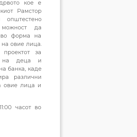
дрвото кое е
скиот Рамстор
и општестено
 можност да
 во форма на
 на овие лица.
 проектот за
а на деца и
а банка, каде
ира различни
а овие лица и
:00 часот во