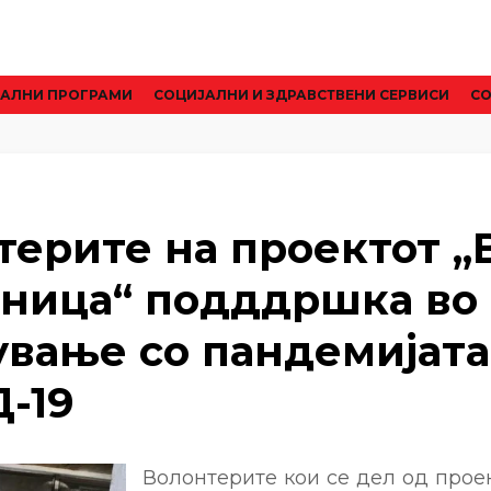
АЛНИ ПРОГРАМИ
CОЦИЈАЛНИ И ЗДРАВСТВЕНИ СЕРВИСИ
СО
ерите на проектот ,
лница“ подддршка во
ување со пандемијата
-19
Волонтерите кои се дел од проек