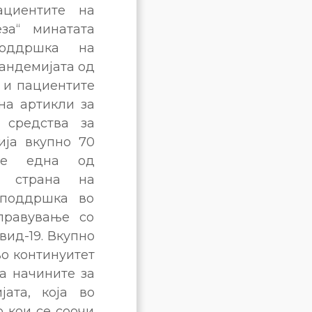
ациентите на
еза“ минатата
оддршка на
пандемијата од
е и пациентите
на артикли за
, средства за
ија вкупно 70
т е една од
д страна на
 поддршка во
правување со
вид-19. Вкупно
во континуитет
а начините за
ата, која во
 кои се соочи