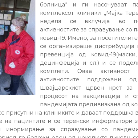
болница“ и ги насочуваат п
комплексот клиники ,,Мајка Тер
недела се вклучија во п
активностите за справување со 
ковид-19. Имено, за посетителит
се организираше дистрибуција 
превенција од ковид-19(маски
децинфеција и сл.) и се подел
комплети. Оваа активнос
активностите поддржани о
Швајцарскиот црвен крст за
процесот на вакцинација и с
пандемијата предивизкана од ко
се присутни на клиниките и даваат поддршка 
е на пацинтите и се теренски информатори з
и инормирање за справување со пандемиј
ериод го бележи еден од неколкуте пикови со