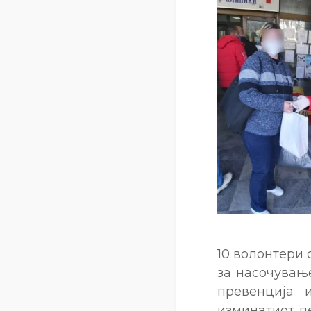
10 волонтери 
за насочувањ
превенција 
изминатиот п