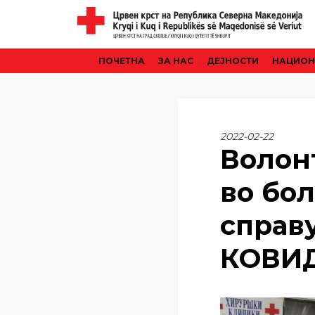
ПОЧЕТНА
ЗА НАС
ДЕЈНОСТИ
НАЦИОН
2022-02-22
Волонт
во бо
справ
КОВИД