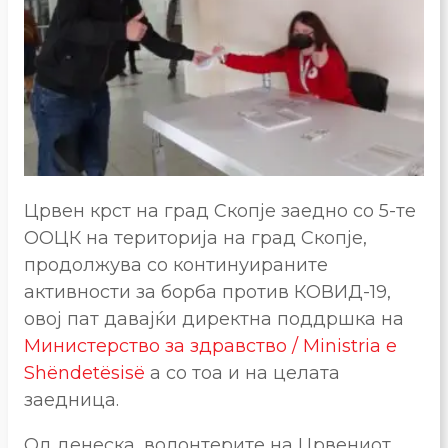
Црвен крст на град Скопје заедно со 5-те
ООЦК на територија на град Скопје,
продолжува со континуираните
активности за борба против КОВИД-19,
овој пат давајќи директна поддршка на
Министерство за здравство / Ministria e
Shëndetësisë
а со тоа и на целата
заедница.
Од денеска, волонтерите на Црвениот