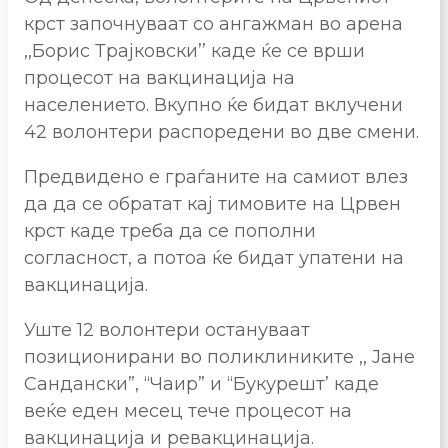
крст започнуваат со ангажман во арена
,,Борис Трајковски’’ каде ќе се врши
процесот на вакцинација на
населението. Вкупно ќе бидат вклучени
42 волонтери распоредени во две смени.
Предвидено е граѓаните на самиот влез
да да се обратат кај тимовите на Црвен
крст каде треба да се пополни
согласност, а потоа ќе бидат упатени на
вакцинација.
Уште 12 волонтери остануваат
позиционирани во поликлиниките ,, Јане
Сандански”, “Чаир” и “Букурешт’ каде
веќе еден месец тече процесот на
вакцинација и ревакцинација.