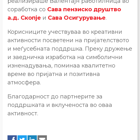
реализираше Валентајн работилница во
соработка со
Сава пензиско друштво
а.д. Скопје
и
Сава Осигурување
.
Корисниците учествуваа во креативни
активности посветени на пријателството
и меѓусебната поддршка. Преку дружење
и заедничка изработка на симболични
изненадувања, поминаа квалитетно
време во пријатна и позитивна
атмосфера.
Благодарност до партнерите за
поддршката и вклученоста во оваа
активност.