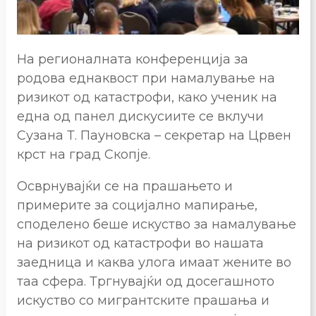
На регионалната конференција за
родова еднаквост при намалување на
ризикот од катастрофи, како ученик на
една од панел дискусиите се вклучи
Сузана Т. Пауновска – секретар на Црвен
крст на град Скопје.
Осврнувајќи се на прашањето и
примерите за социјално мапирање,
споделено беше искуство за намалување
на ризикот од катастрофи во нашата
заедница и каква улога имаат жените во
таа сфера. Тргнувајќи од досегашното
искуство со мигрантските прашања и