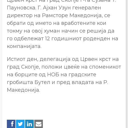
Црвен крст на град Скопје г-ѓа Сузана Т.
Пауновска. Г. Ајхан Узун генерален
директор на Рамсторе Македонија, се
обрати од името на вработените кои
токму на овој хуман начин се решија да
го одбележат 12 годишниот роденден на
компанијата.
Истиот ден, делегација од Црвен крст на
град Скопје, положи цвеќе на споменикот
на борците од НОБ на градските
гробишта Бутел и пред владата на Р.
Македонија.