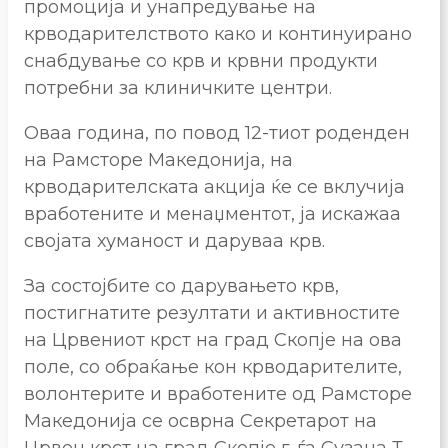
промоција и унапредување на
крводарителството како и континуирано
снабдување со крв и крвни продукти
потребни за клиничките центри.
Оваа година, по повод 12-тиот роденден
на Рамсторе Македонија, на
крводарителската акција ќе се вклучија
вработените и менаџментот, ја искажаа
својата хуманост и даруваа крв.
За состојбите со дарувањето крв,
постигнатите резултати и активностите
на Црвениот крст на град Скопје на ова
поле, со обраќање кон крводарителите,
волонтерите и вработените од Рамсторе
Македонија се осврна Секретарот на