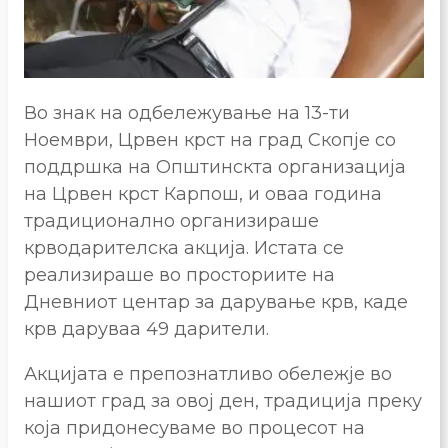
Во знак на одбележување на 13-ти
Ноември, Црвен крст на град Скопје со
поддршка на Општинскта организација
на Црвен крст Карпош, и оваа година
традиционално организираше
крводарителска акција. Истата се
реализираше во просториите на
Дневниот центар за дарување крв, каде
крв даруваа 49 дарители.
Акцијата е препознатливо обележје во
нашиот град за овој ден, традиција преку
која придонесуваме во процесот на