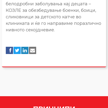
белодробни заболувања кај децата –
КОЗЛЕ за обезбедување боенки, боици,
сликовници за детското катче во
клиниката и ќе го направиме поразлично
нивното секојдневие.