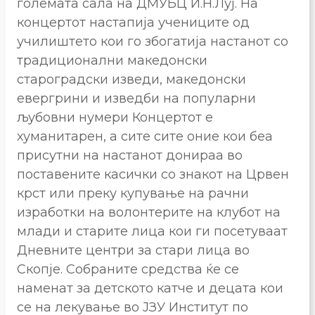
големата сала на ДМУБЦ И.Н.Луј. На
концертот настапија учениците од
училиштето кои го збогатија настанот со
традиционални македонски
староградски изведи, македонски
евергрини и изведби на популарни
љубовни нумери Концертот е
хуманитарен, а сите сите оние кои беа
присутни на настанот донираа во
поставените касички со знакот на Црвен
крст или преку купување на рачни
изработки на волонтерите на клубот на
млади и старите лица кои ги посетуваат
Дневните центри за стари лица во
Скопје. Собраните средства ќе се
наменат за детското катче и децата кои
се на лекување во ЈЗУ Институт по