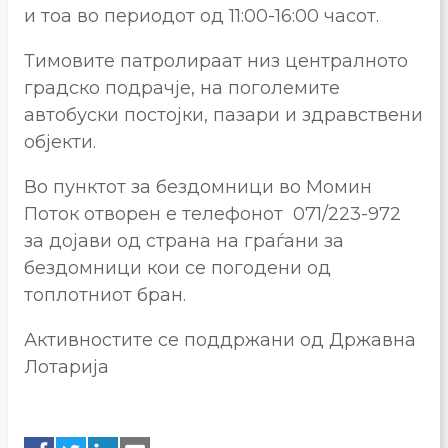
и тоа во периодот од 11:00-16:00 часот.
Тимовите патролираат низ централното
градско подрачје, на поголемите
автобуски постојки, пазари и здравствени
објекти.
Во пунктот за бездомници во Момин
Поток отворен е телефонот 071/223-972
за дојави од страна на граѓани за
бездомници кои се погодени од
топлотниот бран.
Активностите се поддржани од Државна
Лотарија