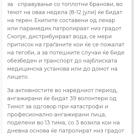
за справување со топлотни бранови, во
текот на оваа недела (8-12 јули) ќе бидат
на терен. Екипите составени од лекар
или парамедик патролираат низ градот
Скопје, дистрибуираат вода, се мери
притисок на граѓаните кои ќе се пожалат
на тегоби, а за потешките случаи ќе биде
обезбеден и транспорт до најблиската
медицинска установа или до домот на
лицето.
За активностите во наредниот период,
ангажирани ќе бидат 39 волонтери од
Тимот за одговор при катастрофи и
професионално ангажирани лица,
поделени во 13 тима, со 3 возила кои на
дневна основа ќе патролират низ градот