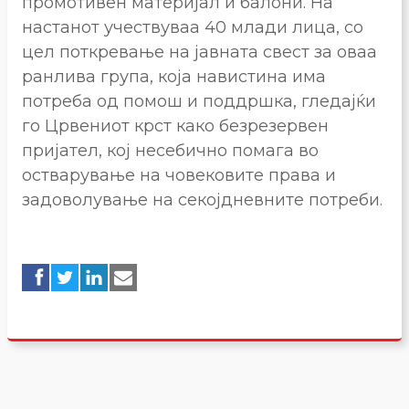
промотивен материјал и балони. На
настанот учествуваа 40 млади лица, со
цел поткревање на јавната свест за оваа
ранлива група, која навистина има
потреба од помош и поддршка, гледајќи
го Црвениот крст како безрезервен
пријател, кој несебично помага во
остварување на човековите права и
задоволување на секојдневните потреби.