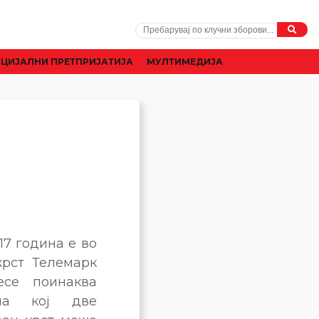
ЦИЈАЛНИ ПРЕТПРИЈАТИЈА
МУЛТИМЕДИЈА
17 година е во
крст Телемарк
есе поинаква
на кој две