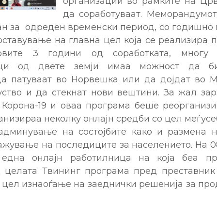
организации во рамките на Цр
да соработуваат. Меморандумот
н за одреден временски период, со годишно
оставување на главна цел која се реализира
рвите 3 години од соработката, многу 
лци од двете земји имаа можност да б
да патуваат во Норвешка или да дојдат во М
уство и да стекнат нови вештини. За жал зар
 Корона-19 и оваа програма беше реорганизи
анизираа неколку онлајн средби со цел меѓу
админување на состојбите како и размена н
ажување на последиците за населението. На 0
една онлајн работилница на која беа пр
д целата Твининг програма пред преставни
о цел изнаоѓање на заеднички решенија за пр