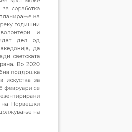
вен крст може
 за соработка
 планирање на
 преку годишни
волонтери и
идат дел од
акедонија, да
ади светската
рана. Во 2020
себна поддршка
а искуства за
8 февруари се
езентирирани
к на Норвешки
одолжување на