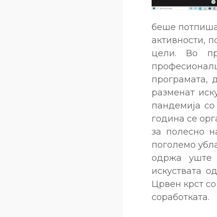
беше потпиша
активности, п
цели. Во п
професиона
програмата, 
разменат иск
пандемија со
година се орг
за полесно н
поголемо убл
одржа уште 
искуствата о
Црвен крст с
соработката.