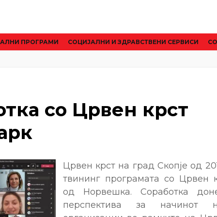
АЛНИ ПРОГРАМИ
CОЦИЈАЛНИ И ЗДРАВСТВЕНИ СЕРВИСИ
СО
отка со Црвен крст
арк
Црвен крст на град Скопје од 20
твининг програмата со Црвен 
од Норвешка. Соработка дон
перспектива за начинот 