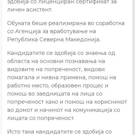
здобија со лиценциран сертификат за
личен асистент.
Обуката беше реализирана во соработка
со Агенција за вработување на
Република Северна Македонија.
Кандидатите се здобија со знаења од
областа на основни познавања на
видовите на попреченост, видови
помагала и нивна примена, помош на
работно место, образовен процес и
помош во заедницата на лица со
попреченост како и помош на корисникот
во домот и начинот на комуникација со
лицата со попреченост.
Исто така кандидатите се здобија со