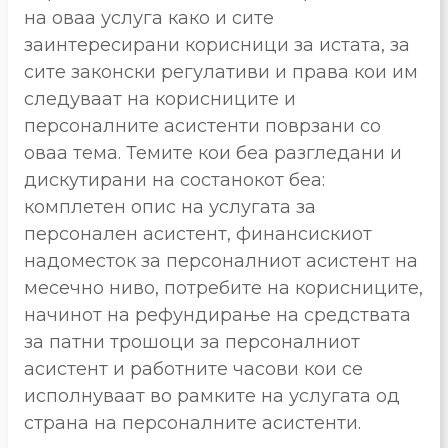
на оваа услуга како и сите
заинтересирани корисници за истата, за
сите законски регулативи и права кои им
следуваат на корисниците и
персоналните асистенти поврзани со
оваа тема. Темите кои беа разгледани и
дискутирани на состанокот беа:
комплетен опис на услугата за
персонален асистент, финансискиот
надоместок за персоналниот асистент на
месечно ниво, потребите на корисниците,
начинот на рефундирање на средствата
за патни трошоци за персоналниот
асистент и работните часови кои се
исполнуваат во рамките на услугата од
страна на персоналните асистенти.